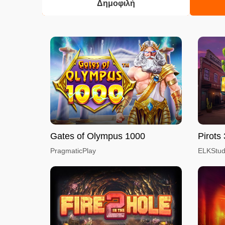
Δημοφιλή
Gates of Olympus 1000
Pirots 
PragmaticPlay
ELKStud