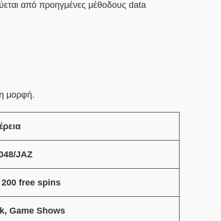
ύεται από προηγμένες μέθοδους data
Evolution
Onlyplay
Nolimit city
τη μορφή.
ING
Quantum X
TRINITY GOLD LINK: RUNN
Onlyplay
Fugaso Gaming
έρεια
ONE Blackjack
Pragmatic Live
048/JAZ
200 free spins
ack, Game Shows
Pilot
The Dog House - Muttley Crew