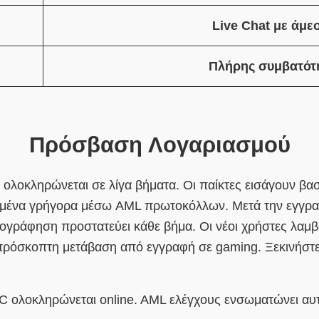
Gamzix
Novomatic
Live Chat με άμε
shows
VIP Roulette
c Live
Evolution
Πλήρης συμβατότη
Πρόσβαση Λογαριασμού
To The
Wolf Moon
Super Twins
 ολοκληρώνεται σε λίγα βήματα. Οι παίκτες εισάγουν βασ
AGT
g
Hacksaw
 Bonanza CandyLand
Casino Hold'em
ένα γρήγορα μέσω AML πρωτοκόλλων. Μετά την εγγραφ
c Live
Evolution
ογράφηση προστατεύει κάθε βήμα. Οι νέοι χρήστες λαμβ
πρόσκοπτη μετάβαση από εγγραφή σε gaming. Ξεκινήστε 
KYC ολοκληρώνεται online. AML ελέγχους ενσωματώνει αυ