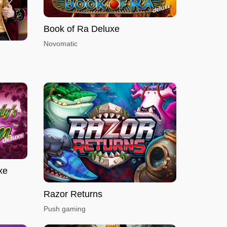
Book of Ra Deluxe
Novomatic
xe
Razor Returns
Push gaming