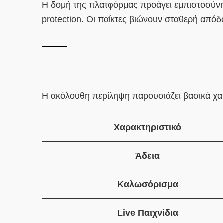
Η δομή της πλατφόρμας προάγει εμπιστοσύν
Evolution
Spribe
PragmaticPlay
Turbo 
Yggdrasi
Crazy
protection. Οι παίκτες βιώνουν σταθερή απόδοσ
Evolutio
Η ακόλουθη περίληψη παρουσιάζει βασικά χαρ
Meteoroid Deluxe
Savannah Legend
Cricke
Zeus 
Spinmatic
PragmaticPlay
Onlypla
Fugaso
Χαρακτηριστικό
Roulette
Roulet
Evolution
Pragmati
Άδεια
Καλωσόρισμα
Live Παιχνίδια
Limbo Cat
Bonanza Billion
Pilot C
Coin S