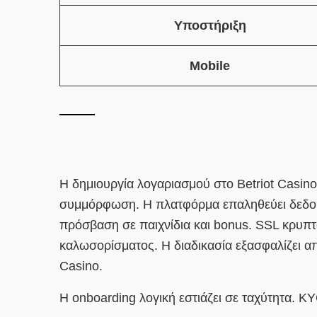
Onlyplay
BGaming
Gamzix
Playson
Υποστήριξη
Red Door Roulette
Game
Evolution
Pragmati
Mobile
Zeppelin
Release the Kraken Megaways
Lady 
Η δημιουργία λογαριασμού στο Betriot Casino
Bet Solutions
PragmaticPlay
BGamin
Crazy Pachinko
Sweet
συμμόρφωση. Η πλατφόρμα επαληθεύει δεδομ
Evolution
Pragmati
πρόσβαση σε παιχνίδια και bonus. SSL κρυπτ
καλωσορίσματος. Η διαδικασία εξασφαλίζει α
Casino.
Η onboarding λογική εστιάζει σε ταχύτητα. 