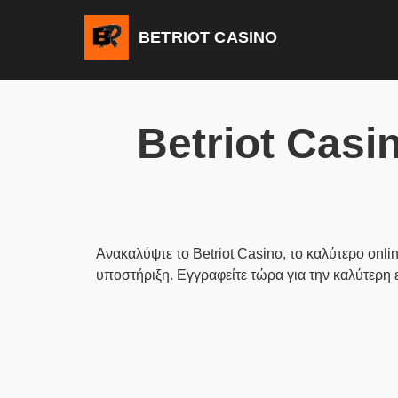
BETRIOT CASINO
Betriot Casi
Ανακαλύψτε το Betriot Casino, το καλύτερο onli
υποστήριξη. Εγγραφείτε τώρα για την καλύτερη 